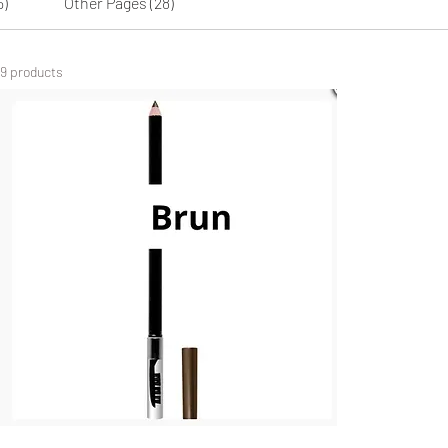
5)
Other Pages (28)
9 products