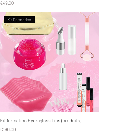
Price
€49.00
Kit Formation
Kit formation Hydragloss Lips (produits)
Price
€190.00