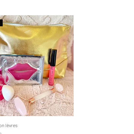
on lèvres
rice