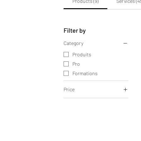
Products (9)
Services (4
Filter by
Category
Produits
Pro
Formations
Price
€8
€190