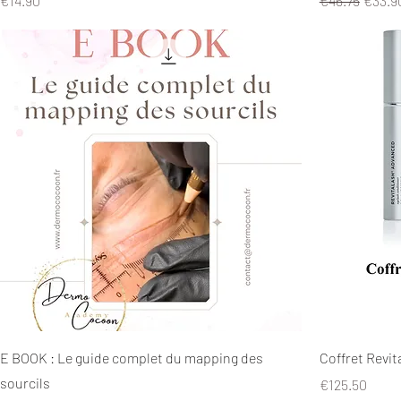
€14.90
€46.75
€33.9
E BOOK : Le guide complet du mapping des
Coffret Revi
sourcils
Price
€125.50