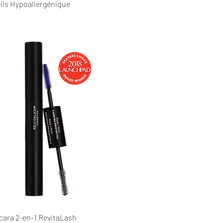
ils Hypoallergénique
cara 2-en-1 RevitaLash