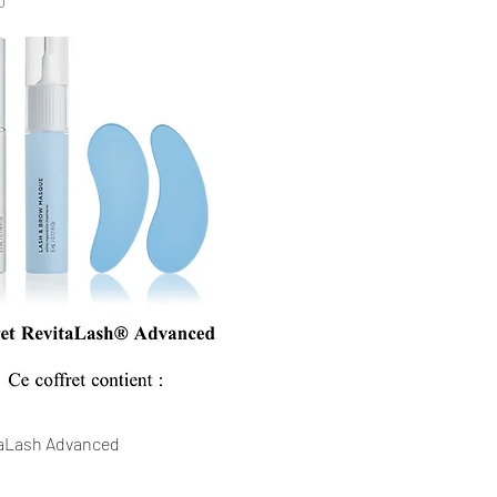
0
taLash Advanced