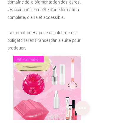
domaine de la pigmentation des lèvres.
• Passionnés en quête d’une formation
complète, claire et accessible.
La formation Hygiene et salubrité est
obligatoire (en France) par la suite pour
pratiquer.
Kit Formation
Nouveauté
Kit formation Hydragloss Lips
Roll on quartz rose